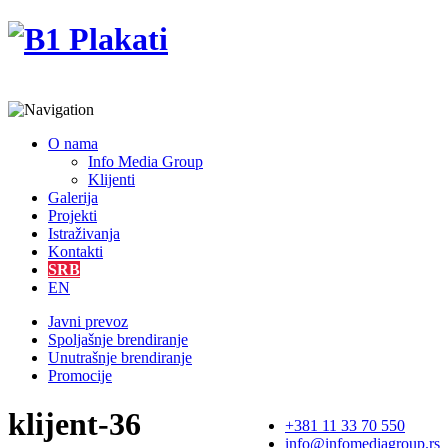
O nama
Info Media Group
Klijenti
Galerija
Projekti
Istraživanja
Kontakti
SRB
EN
Javni prevoz
Spoljašnje brendiranje
Unutrašnje brendiranje
Promocije
klijent-36
+381 11 33 70 550
info@infomediagroup.rs