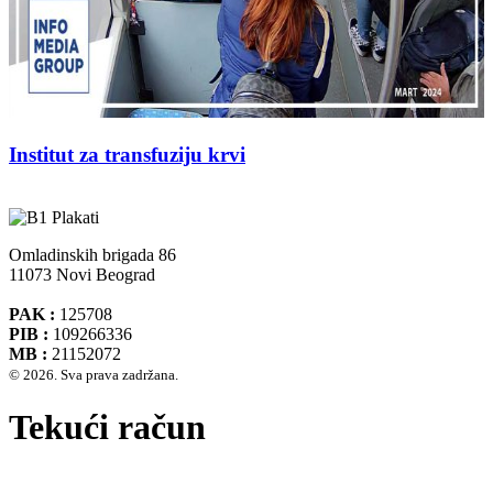
Institut za transfuziju krvi
Omladinskih brigada 86
11073 Novi Beograd
PAK :
125708
PIB :
109266336
MB :
21152072
© 2026. Sva prava zadržana.
Tekući račun
Banca Intesa A.D. Beograd 160-474783-75