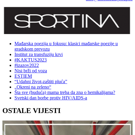
Mađarska poezija u fokusu: klasici mađarske poezije u
gradskom prevozu
Institut za transfuziju krvi
#KAKTUS2023
#izazov2022
Nisi brži od voza
ESTIEM
“Udahni život-zaštiti pluća”
„Okreni na zeleno“
Šta sve (buduća) mama treba da zna o hemikalijama?
Svetski dan borbe protiv HIV/AIDS-a
OSTALE VIJESTI