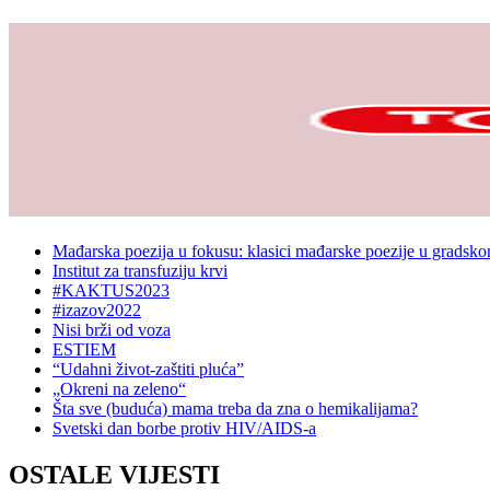
Mađarska poezija u fokusu: klasici mađarske poezije u gradsk
Institut za transfuziju krvi
#KAKTUS2023
#izazov2022
Nisi brži od voza
ESTIEM
“Udahni život-zaštiti pluća”
„Okreni na zeleno“
Šta sve (buduća) mama treba da zna o hemikalijama?
Svetski dan borbe protiv HIV/AIDS-a
OSTALE VIJESTI