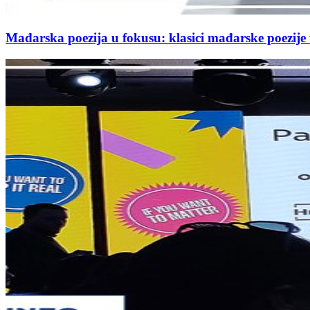
Mađarska poezija u fokusu: klasici mađarske poezij