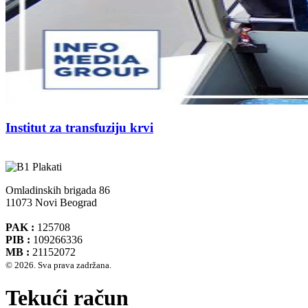
Institut za transfuziju krvi
Omladinskih brigada 86
11073 Novi Beograd
PAK :
125708
PIB :
109266336
MB :
21152072
© 2026. Sva prava zadržana.
Tekući račun