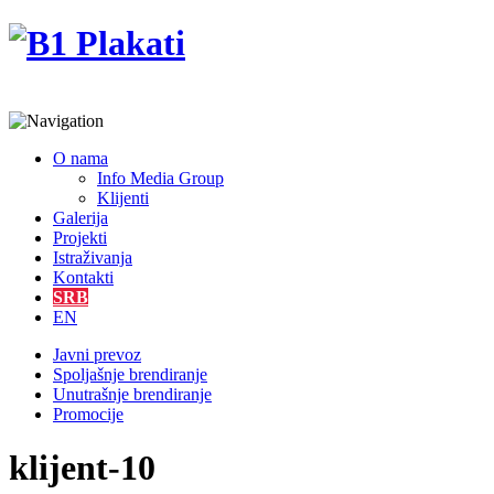
O nama
Info Media Group
Klijenti
Galerija
Projekti
Istraživanja
Kontakti
SRB
EN
Javni prevoz
Spoljašnje brendiranje
Unutrašnje brendiranje
Promocije
klijent-10