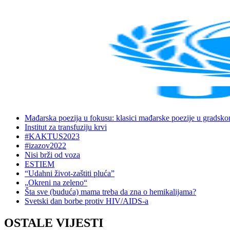
Mađarska poezija u fokusu: klasici mađarske poezije u gradsk
Institut za transfuziju krvi
#KAKTUS2023
#izazov2022
Nisi brži od voza
ESTIEM
“Udahni život-zaštiti pluća”
„Okreni na zeleno“
Šta sve (buduća) mama treba da zna o hemikalijama?
Svetski dan borbe protiv HIV/AIDS-a
OSTALE VIJESTI