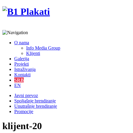
O nama
Info Media Group
Klijenti
Galerija
Projekti
Istraživanja
Kontakti
SRB
EN
Javni prevoz
Spoljašnje brendiranje
Unutrašnje brendiranje
Promocije
klijent-20