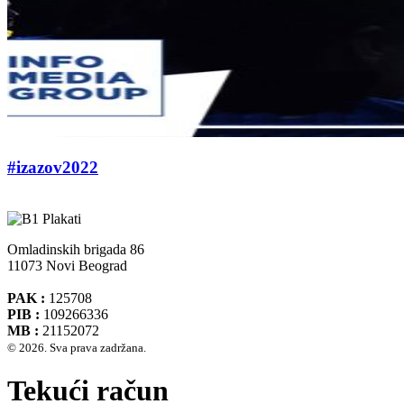
#izazov2022
Omladinskih brigada 86
11073 Novi Beograd
PAK :
125708
PIB :
109266336
MB :
21152072
© 2026. Sva prava zadržana.
Tekući račun