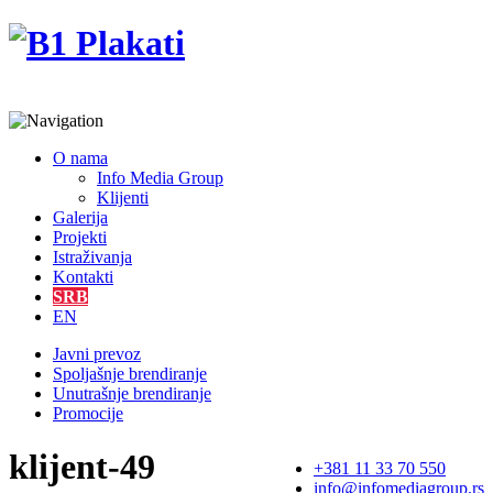
O nama
Info Media Group
Klijenti
Galerija
Projekti
Istraživanja
Kontakti
SRB
EN
Javni prevoz
Spoljašnje brendiranje
Unutrašnje brendiranje
Promocije
klijent-49
+381 11 33 70 550
info@infomediagroup.rs