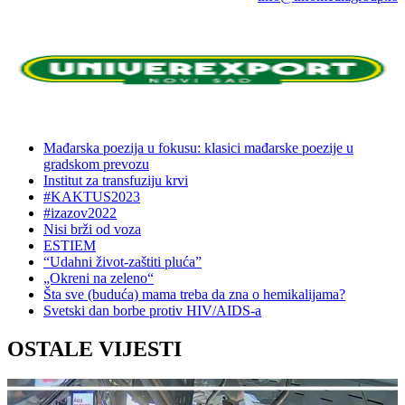
Mađarska poezija u fokusu: klasici mađarske poezije u
gradskom prevozu
Institut za transfuziju krvi
#KAKTUS2023
#izazov2022
Nisi brži od voza
ESTIEM
“Udahni život-zaštiti pluća”
„Okreni na zeleno“
Šta sve (buduća) mama treba da zna o hemikalijama?
Svetski dan borbe protiv HIV/AIDS-a
OSTALE VIJESTI