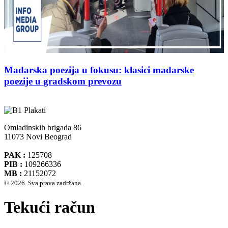
Mađarska poezija u fokusu: klasici mađarske
poezije u gradskom prevozu
Omladinskih brigada 86
11073 Novi Beograd
PAK :
125708
PIB :
109266336
MB :
21152072
© 2026. Sva prava zadržana.
Tekući račun