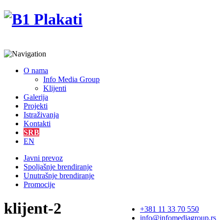
O nama
Info Media Group
Klijenti
Galerija
Projekti
Istraživanja
Kontakti
SRB
EN
Javni prevoz
Spoljašnje brendiranje
Unutrašnje brendiranje
Promocije
klijent-2
+381 11 33 70 550
info@infomediagroup.rs