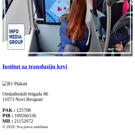
Institut za transfuziju krvi
Omladinskih brigada 86
11073 Novi Beograd
PAK :
125708
PIB :
109266336
MB :
21152072
© 2026. Sva prava zadržana.