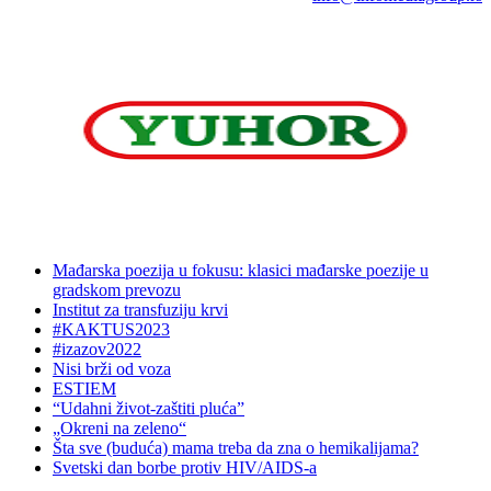
Mađarska poezija u fokusu: klasici mađarske poezije u
gradskom prevozu
Institut za transfuziju krvi
#KAKTUS2023
#izazov2022
Nisi brži od voza
ESTIEM
“Udahni život-zaštiti pluća”
„Okreni na zeleno“
Šta sve (buduća) mama treba da zna o hemikalijama?
Svetski dan borbe protiv HIV/AIDS-a