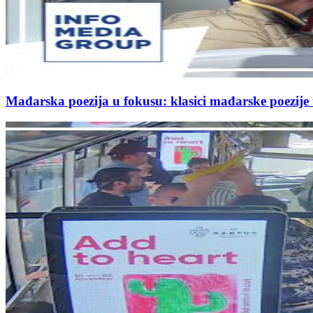
Mađarska poezija u fokusu: klasici mađarske poezij