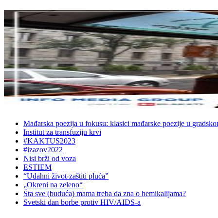
Mađarska poezija u fokusu: klasici mađarske poezije u gradsk
Institut za transfuziju krvi
#KAKTUS2023
#izazov2022
Nisi brži od voza
ESTIEM
“Udahni život-zaštiti pluća”
„Okreni na zeleno“
Šta sve (buduća) mama treba da zna o hemikalijama?
Svetski dan borbe protiv HIV/AIDS-a