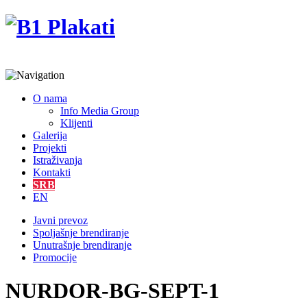
O nama
Info Media Group
Klijenti
Galerija
Projekti
Istraživanja
Kontakti
SRB
EN
Javni prevoz
Spoljašnje brendiranje
Unutrašnje brendiranje
Promocije
NURDOR-BG-SEPT-1