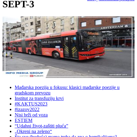
SEPT-3
Mađarska poezija u fokusu: klasici mađarske poezije u
gradskom prevozu
Institut za transfuziju krvi
#KAKTUS2023
#izazov2022
Nisi brži od voza
ESTIEM
“Udahni život-zaštiti pluća”
„Okreni na zeleno“
Šta sve (buduća) mama treba da zna o hemikalijama?