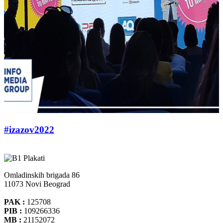
#izazov2022
Omladinskih brigada 86
11073 Novi Beograd
PAK :
125708
PIB :
109266336
MB :
21152072