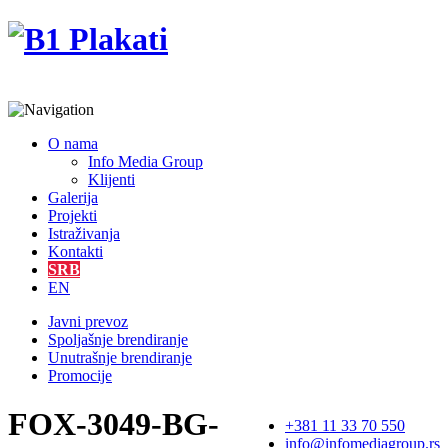
O nama
Info Media Group
Klijenti
Galerija
Projekti
Istraživanja
Kontakti
SRB
EN
Javni prevoz
Spoljašnje brendiranje
Unutrašnje brendiranje
Promocije
FOX-3049-BG-
+381 11 33 70 550
info@infomediagroup.rs