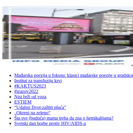
Mađarska poezija u fokusu: klasici mađarske poezije u gradsk
Institut za transfuziju krvi
#KAKTUS2023
#izazov2022
Nisi brži od voza
ESTIEM
“Udahni život-zaštiti pluća”
„Okreni na zeleno“
Šta sve (buduća) mama treba da zna o hemikalijama?
Svetski dan borbe protiv HIV/AIDS-a