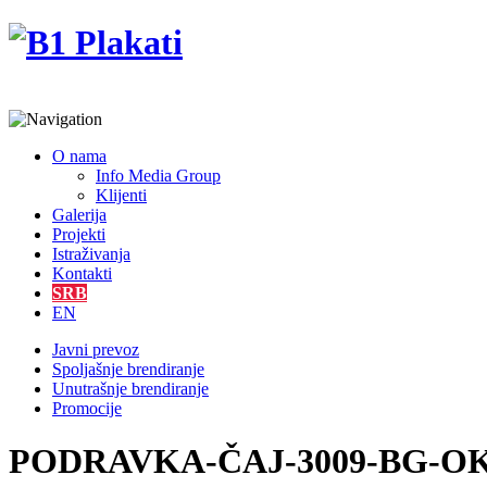
O nama
Info Media Group
Klijenti
Galerija
Projekti
Istraživanja
Kontakti
SRB
EN
Javni prevoz
Spoljašnje brendiranje
Unutrašnje brendiranje
Promocije
PODRAVKA-ČAJ-3009-BG-OK