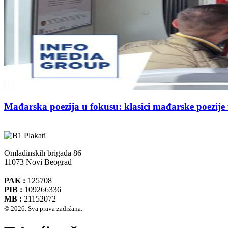
Mađarska poezija u fokusu: klasici mađarske poezij
Omladinskih brigada 86
11073 Novi Beograd
PAK :
125708
PIB :
109266336
MB :
21152072
© 2026. Sva prava zadržana.