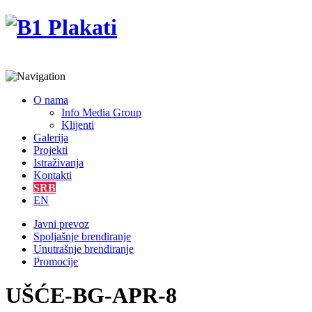
O nama
Info Media Group
Klijenti
Galerija
Projekti
Istraživanja
Kontakti
SRB
EN
Javni prevoz
Spoljašnje brendiranje
Unutrašnje brendiranje
Promocije
UŠĆE-BG-APR-8