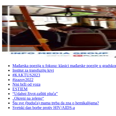
Mađarska poezija u fokusu: klasici mađarske poezije u gradsk
Institut za transfuziju krvi
#KAKTUS2023
#izazov2022
Nisi brži od voza
ESTIEM
“Udahni život-zaštiti pluća”
„Okreni na zeleno“
Šta sve (buduća) mama treba da zna o hemikalijama?
Svetski dan borbe protiv HIV/AIDS-a