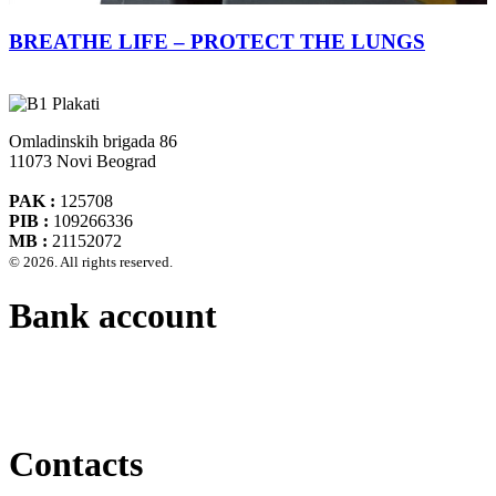
BREATHE LIFE – PROTECT THE LUNGS
Omladinskih brigada 86
11073 Novi Beograd
PAK :
125708
PIB :
109266336
MB :
21152072
© 2026. All rights reserved.
Bank account
Banca Intesa A.D. Beograd 160-474783-75
IBAN :
RS35160005390002935366
SWIFT CODE :
DBDBRSBG
Contacts