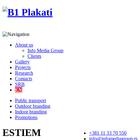
About us
Info Media Group
Clients
Gallery
Projects
Research
Contacts
SRB
EN
Public transport
Outdoor branding
Indoor branding
Promotions
ESTIEM
+381 11 33 70 550
info@infomediagroup.rs