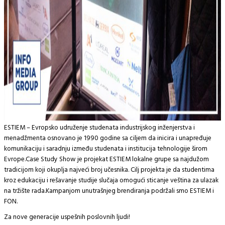
ESTIEM – Evropsko udruženje studenata industrijskog inženjerstva i
menadžmenta osnovano je 1990 godine sa ciljem da inicira i unapređuje
komunikaciju i saradnju između studenata i institucija tehnologije širom
Evrope.Case Study Show je projekat ESTIEM lokalne grupe sa najdužom
tradicijom koji okuplja najveći broj učesnika. Cilj projekta je da studentima
kroz edukaciju i rešavanje studije slučaja omogući sticanje veština za ulazak
na tržište rada.Kampanjom unutrašnjeg brendiranja podržali smo ESTIEM i
FON.
Za nove generacije uspešnih poslovnih ljudi!